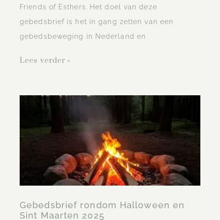
Friends of Esthers. Het doel van deze
gebedsbrief is het in gang zetten van een
gebedsbeweging in Nederland en
Lees verder »
Gebedsbrief rondom Halloween en
Sint Maarten 2025