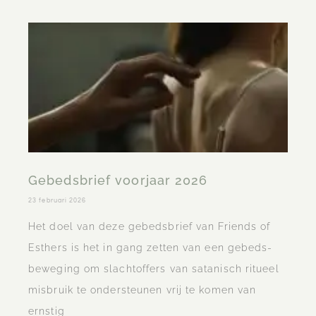
Gebedsbrief voorjaar 2026
23 februari 2026
Het doel van deze gebedsbrief van Friends of
Esthers is het in gang zetten van een gebeds-
beweging om slachtoffers van satanisch ritueel
misbruik te ondersteunen vrij te komen van
ernstig