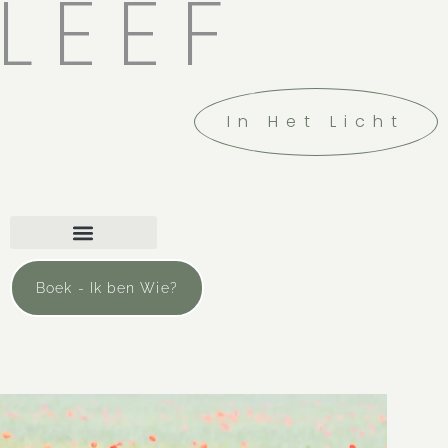
LEEF
In Het Licht
Boek - Ik ben Wie?