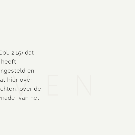
d
ol. 2:15) dat
 heeft
EVEN
ongesteld en
at hier over
chten, over de
enade, van het