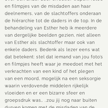
en filmpjes van de misdaden aan haar
deelnemers, van de slachtoffers onderaan
de hiërarchie tot de daders in de top. In de
behandeling van Esther heb ik meerdere
van dergelijke beelden gezien, niet alleen
van Esther als slachtoffer maar ook van
enkele
dader
s.
Bedenk als lezer eens wat
dat betekent: stel dat iemand van jou foto’s
en filmpjes heeft waar je meedoet met het
verkrachten van een kind of het plegen
van een moord
, m
ogelijk na een seksorgie
waarin verdovende middelen rijkelijk
vloeiden en er een bizarre sfeer en
groepsdruk was…
..z
ou jij nog naar buiten
durven komen met de misdaden van de