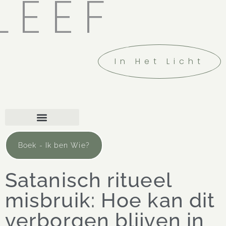
LEEF
In Het Licht
Boek - Ik ben Wie?
Satanisch ritueel
misbruik: Hoe kan dit
verborgen blijven in