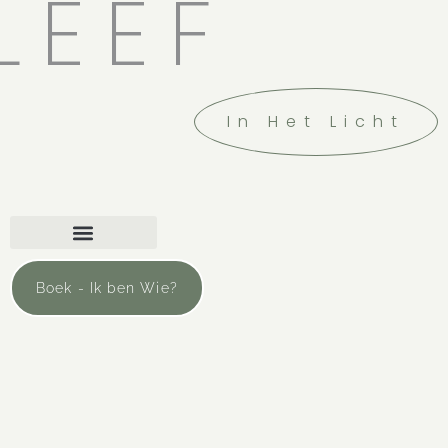
LEEF
In Het Licht
Boek - Ik ben Wie?