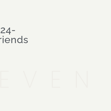
24-
riends
LEVEN