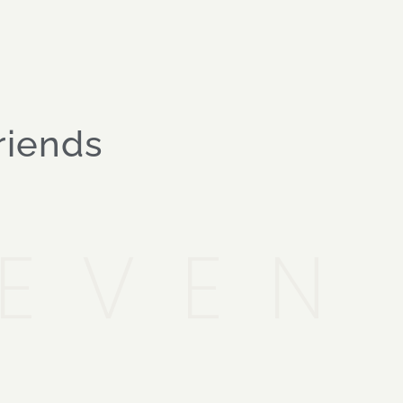
riends
LEVEN